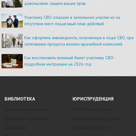
довольствие: защита ваших прав
Участнику СВО отказали в земельном участке из-за
отсутствия мест: пошаговый план действий
Как оформить инвалидность, полученную в ходе СВО, при
затягивании процесса военно-врачебной комиссией
Как восстановить военный билет участнику СВО:
подробная инструкция на 2026 год
БИБЛИОТЕКА
ЮРИСПРУДЕНЦИЯ
Законы, кодексы и акты
Автомобильное право
Договоры и документы
Административное право
Конституция
Гражданское право