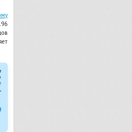
ому
196
дов
яет
и
о
е
,