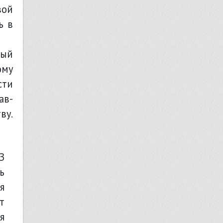
вой
ь в
ный
ому
сти
ав-
ву.
ь
я
т
я