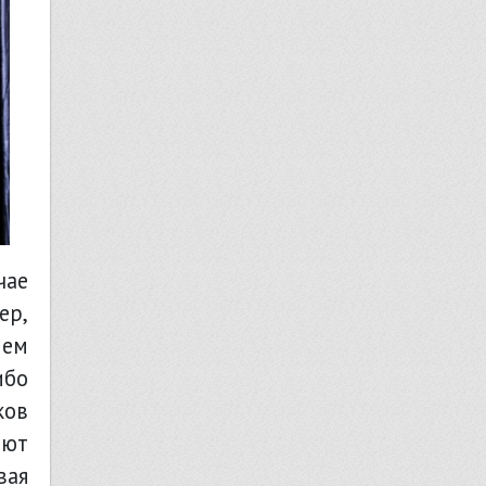
чае
ер,
лем
ибо
ков
ают
вая