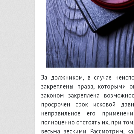
За должником, в случае неисп
закреплены права, которыми он
законом закреплена возможнос
просрочен срок исковой дав
неправильное его применен
полноценно отстоять их, при то
весьма вескими. Рассмотрим, к