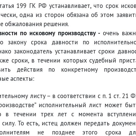
татья 199 ГК РФ устанавливает, что срок иско
чески, одна из сторон обязана об этом заявит
се обжалования решения.
вности по исковому производству -
очень важ
По закону срока давности по исполнительн
нако законодатель устанавливает сроки давно
кже сроки, в течении которых судебный прист
вить действия по конкретному производст
ые аспекты:
роизводстве” исполнительный лист может быт
ю в течении трех лет с момента вступлени
 силу. То есть, истец должен передать докумен
сполнителям не позднее этого срока дл