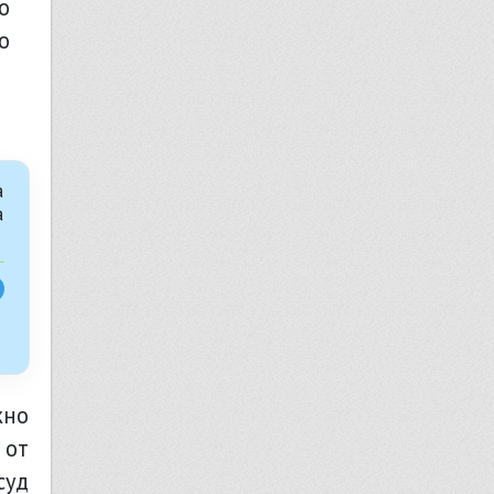
о
а
а
жно
 от
суд