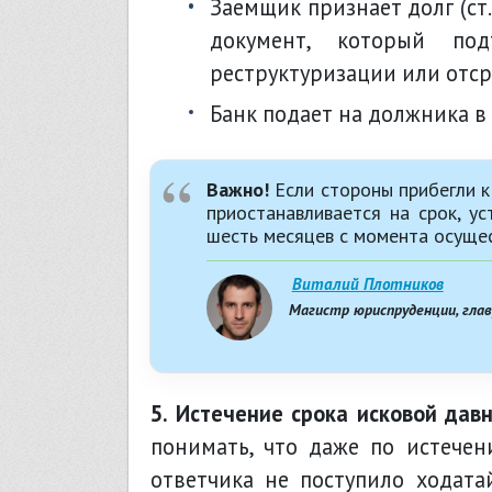
заемщик признает долг (ст. 203 ГК РФ) - сделал платеж, подписал какой либо
документ, который под
реструктуризации или отсро
банк подает на должника в 
Важно!
Если стороны прибегли к
приостанавливается на срок, у
шесть месяцев с момента осуще
Виталий Плотников
Магистр юриспруденции, гла
5. Истечение срока исковой дав
понимать, что даже по истечени
ответчика не поступило ходата