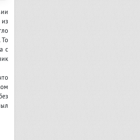
вии
 из
гло
 То
а с
ник
что
ком
без
был