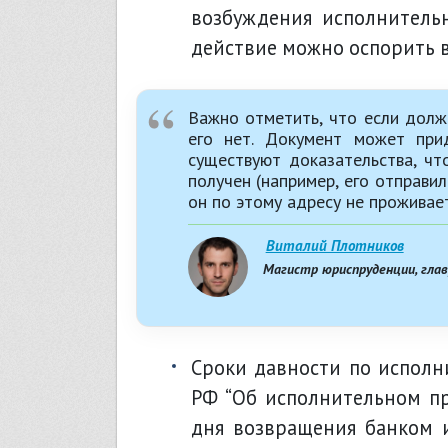
возбуждения исполнительн
действие можно оспорить в
Важно отметить, что если должн
его нет. Документ может при
существуют доказательства, чт
получен (например, его отправи
он по этому адресу не проживает
Виталий Плотников
Магистр юриспруденции, гла
сроки давности по исполнительному производству – пункт 6 статьи 21 ФЗ
РФ “Об исполнительном пр
дня возвращения банком 