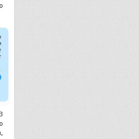
о
о
и
е
т
о
,