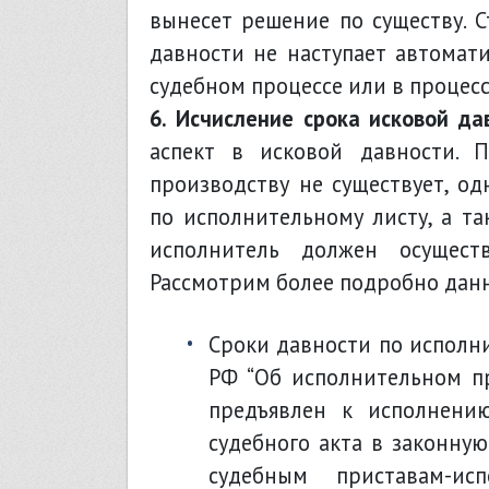
вынесет решение по существу. С
давности не наступает автомати
судебном процессе или в процес
6. Исчисление срока исковой да
аспект в исковой давности. 
производству не существует, од
по исполнительному листу, а та
исполнитель должен осущест
Рассмотрим более подробно данн
сроки давности по исполнительному листу – в соответствии с п. 1 ст. 21 ФЗ
РФ “Об исполнительном п
предъявлен к исполнени
судебного акта в законную
судебным приставам-и