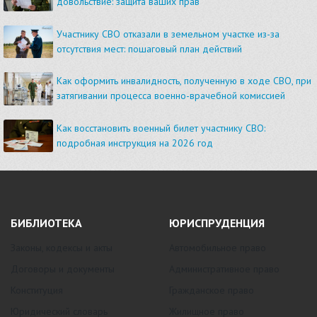
довольствие: защита ваших прав
Участнику СВО отказали в земельном участке из-за
отсутствия мест: пошаговый план действий
Как оформить инвалидность, полученную в ходе СВО, при
затягивании процесса военно-врачебной комиссией
Как восстановить военный билет участнику СВО:
подробная инструкция на 2026 год
БИБЛИОТЕКА
ЮРИСПРУДЕНЦИЯ
Законы, кодексы и акты
Автомобильное право
Договоры и документы
Административное право
Конституция
Гражданское право
Юридический словарь
Жилищное право