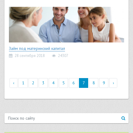
Займ под материнский капитал
28 сентября 2018
24307
‹
1
2
3
4
5
6
7
8
9
›