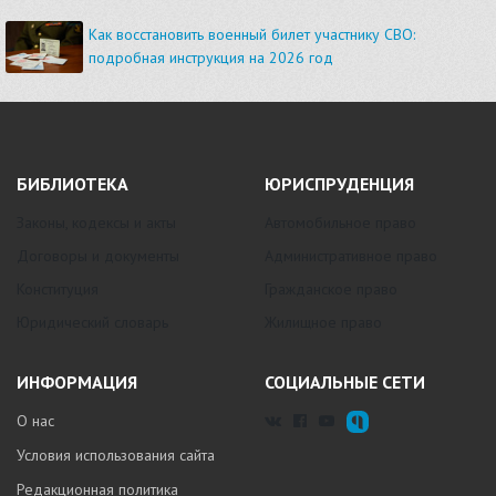
Как восстановить военный билет участнику СВО:
подробная инструкция на 2026 год
БИБЛИОТЕКА
ЮРИСПРУДЕНЦИЯ
Законы, кодексы и акты
Автомобильное право
Договоры и документы
Административное право
Конституция
Гражданское право
Юридический словарь
Жилищное право
ИНФОРМАЦИЯ
СОЦИАЛЬНЫЕ СЕТИ
О нас
Условия использования сайта
Редакционная политика