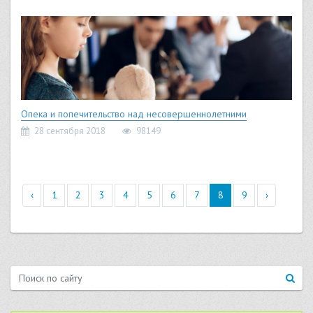
Опека и попечительство над несовершеннолетними
28 сентября 2018
98149
‹
1
2
3
4
5
6
7
8
9
›