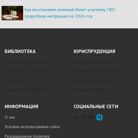
Как восстановить военный билет участнику СВО:
подробная инструкция на 2026 год
БИБЛИОТЕКА
ЮРИСПРУДЕНЦИЯ
Законы, кодексы и акты
Автомобильное право
Договоры и документы
Административное право
Конституция
Гражданское право
Юридический словарь
Жилищное право
ИНФОРМАЦИЯ
СОЦИАЛЬНЫЕ СЕТИ
О нас
Условия использования сайта
Редакционная политика