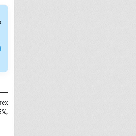
в
тех
5%,