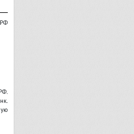
 РФ
РФ.
нк.
ную