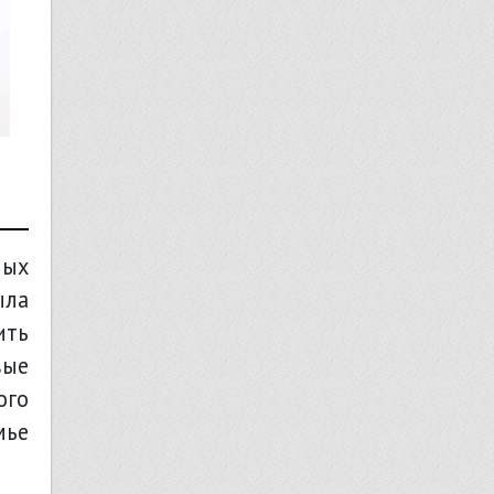
ных
ыла
ить
вые
ого
мье