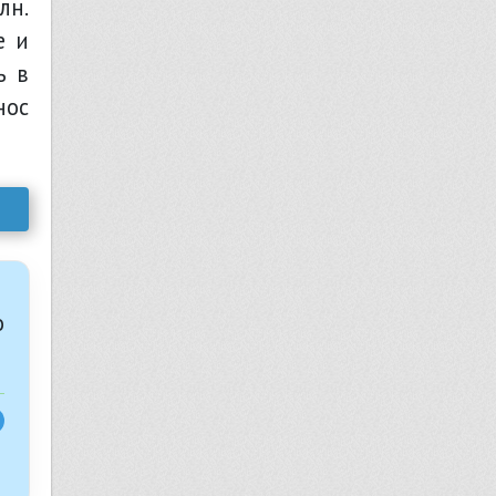
лн.
е и
ь в
нос
о