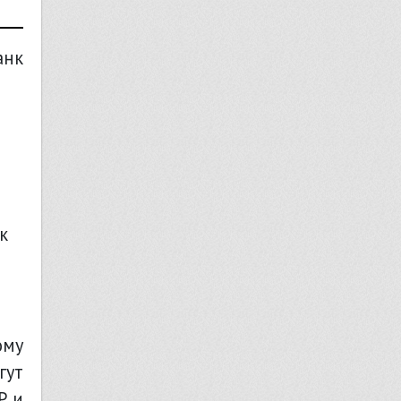
анк
ому
гут
Р и