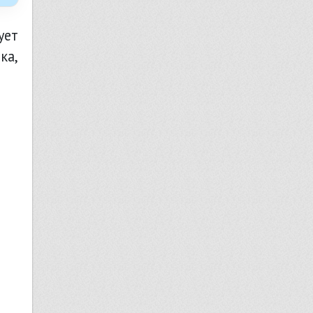
ует
ка,