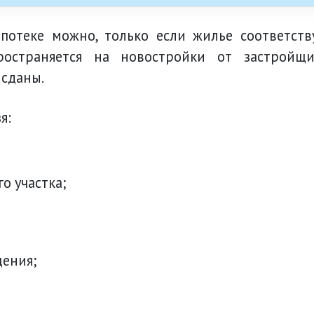
потеке можно, только если жилье соответств
ространяется на новостройки от застройщи
 сданы.
я:
о участка;
щения;