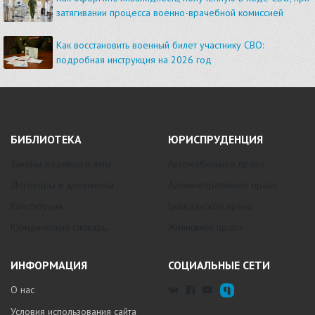
затягивании процесса военно-врачебной комиссией
Как восстановить военный билет участнику СВО:
подробная инструкция на 2026 год
БИБЛИОТЕКА
ЮРИСПРУДЕНЦИЯ
Законы, кодексы и акты
Автомобильное право
Договоры и документы
Административное право
Конституция
Гражданское право
Юридический словарь
Жилищное право
ИНФОРМАЦИЯ
СОЦИАЛЬНЫЕ СЕТИ
О нас
Условия использования сайта