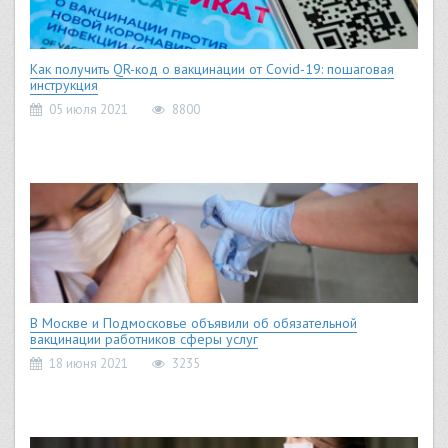
Как получить QR-код о вакцинации от Covid-19: пошаговая
инструкция
05 июля 2021
8800
В Москве и Подмосковье объявили об обязательной
вакцинации работников сферы услуг
18 июня 2021
3235