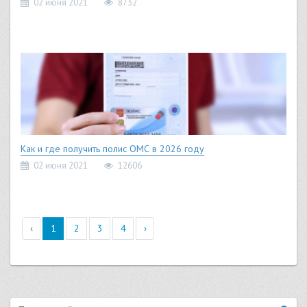
02 июня 2021
8732
Как и где получить полис ОМС в 2026 году
02 июня 2021
12606
‹
1
2
3
4
›