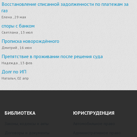
Восстановление списанной задолженности по платежам за
газ
Елена , 29 мая
споры с банком
Светлана , 13 июл
Прописка новорождённого
Дмитрий , 16 июн
Препятствие в проживании после решения суда
Надежда , 13 фев
Долг по ИП
Натальч, 02 апр
БИБЛИОТЕКА
ЮРИСПРУДЕНЦИЯ
Законы, кодексы и акты
Автомобильное право
Договоры и документы
Административное право