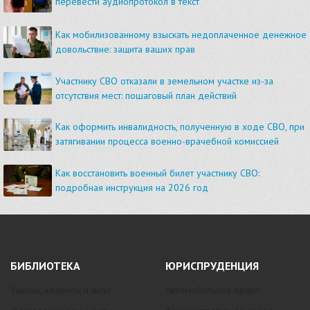
перевести аудиопротокол в текст
Как мобилизованному взыскать недоплаченное денежное
довольствие: защита ваших прав
Участнику СВО отказали в земельном участке из-за
отсутствия мест: пошаговый план действий
Как оформить инвалидность, полученную в ходе СВО, при
затягивании процесса военно-врачебной комиссией
Как восстановить военный билет участнику СВО:
подробная инструкция на 2026 год
БИБЛИОТЕКА
ЮРИСПРУДЕНЦИЯ
Законы, кодексы и акты
Автомобильное право