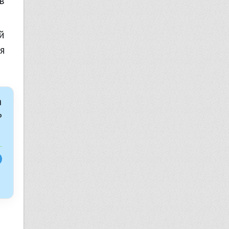
в
я
а
ь