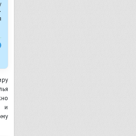
у
—
я
иру
лья
жно
и и
ому