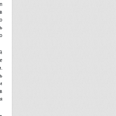
п
в
о
ь
о
е
.
ь
и
в
я