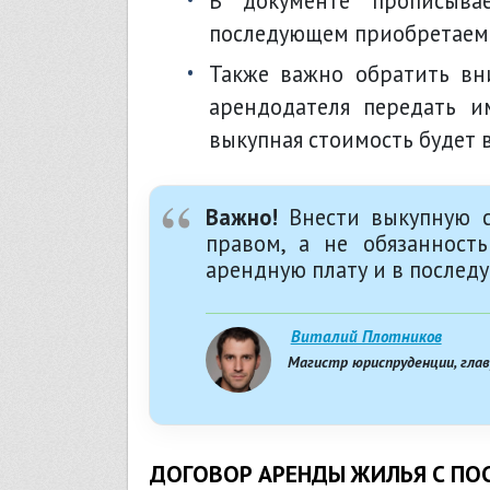
в документе прописыв
последующем приобретаемо
также важно обратить внимание на фиксацию в договоре обязанностей
арендодателя передать им
выкупная стоимость будет 
Важно!
Внести выкупную с
правом, а не обязанност
арендную плату и в послед
Виталий Плотников
Магистр юриспруденции, гла
ДОГОВОР АРЕНДЫ ЖИЛЬЯ С П