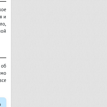
кое
я и
ло,
ной
 об
имо
все
о