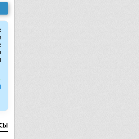
е
я
е
м
и
СЫ