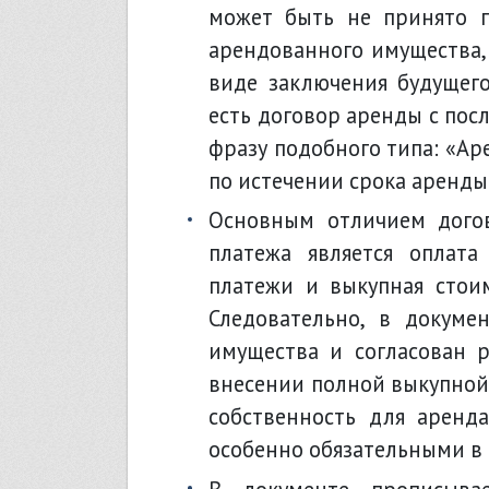
может быть не принято п
арендованного имущества, 
виде заключения будущего
есть договор аренды с по
фразу подобного типа: «А
по истечении срока аренды 
основным отличием договора аренды с выкупом от ДКП с рассрочкой
платежа является оплат
платежи и выкупная стои
Следовательно, в докуме
имущества и согласован 
внесении полной выкупной
собственность для аренда
особенно обязательными в