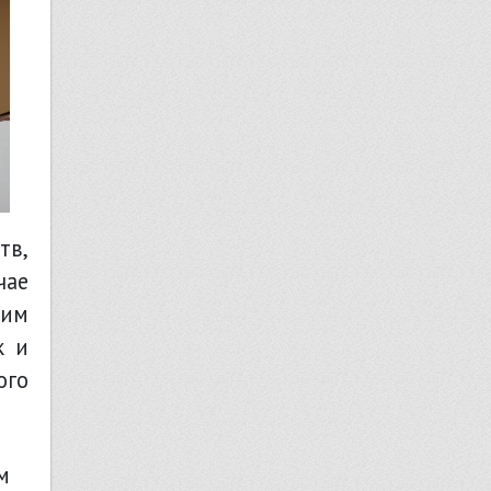
тв,
чае
щим
к и
ого